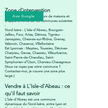
Zone d'intervention
J'accompagne les vendeurs de maisons et
Avis Google
d'appartements sur les communes suivantes
:
Nord-Isère : L'Isle-d'Abeau, Bourgoin-
Jallieu, Four, Artas, Diémoz, Tignieu-
Jameyzieu, Chesnes-sur-Rhône, Grenay,
Valencin, Chavanoz, Villefontaine
Est Lyonnais : Meyzieu, Toussieu, Décines-
Charpieu, Genas, Chassieu, Villeurbanne,
Saint-Pierre-de-Chandieu, Saint-
Symphorien-d'Ozon, Charvieu-Chavagneux
(Vous ne voyez pas votre commune ?
Contactez-moi, je couvre une zone plus
large.)
Vendre à L'Isle-d'Abeau : ce
qu'il faut savoir
L'Isle-d'Abeau est une commune
dynamique du Nord-Isère, entre Lyon et