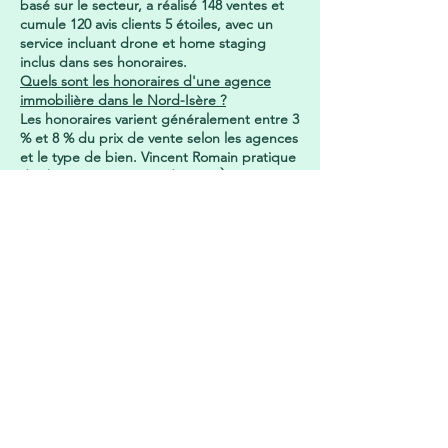
basé sur le secteur, a réalisé 148 ventes et
cumule 120 avis clients 5 étoiles, avec un
service incluant drone et home staging
inclus dans ses honoraires.
Quels sont les honoraires d'une agence
immobilière dans le Nord-Isère ?
Les honoraires varient généralement entre 3
% et 8 % du prix de vente selon les agences
et le type de bien. Vincent Romain pratique
des honoraires à partir de [BARÈME
HONORAIRES], communiqués
intégralement avant signature de mandat.
Comment estimer le prix de vente de sa
maison à L'Isle-d'Abeau ou Meyzieu ?
Une estimation fiable croise les prix de
vente réels du secteur, l'état du bien, son
exposition et la demande locale actuelle.
Vincent Romain propose une estimation
gratuite et sans engagement, réalisée sur
place.
Combien de temps pour vendre une
maison dans le Nord-Isère ?
Le délai dépend du prix affiché, de la
qualité de présentation (photos, home